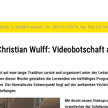
witzstr. 3, 60488 Frankfurt, Tel.: 069 212 39479, Fax: 069 212 3
hristian Wulff: Videobotschaft 
kt auf eine lange Tradition zurück und organisiert unter der Leit
en dieser Woche gestalten die Lernenden ein vielfältiges Prog
ren. Der thematische Schwerpunkt liegt auf der weltweiten Verle
tellungen.
Mit ihrem neuen Videopr
erweiterten die Schüleri