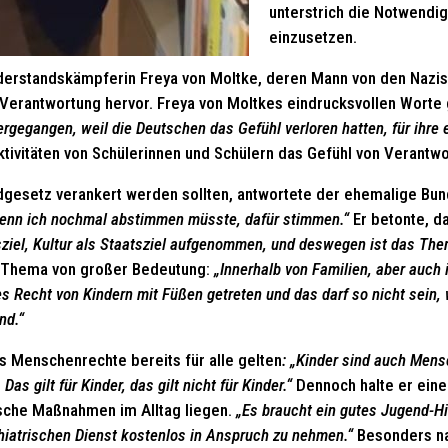
unterstrich die Notwendig
einzusetzen.
derstandskämpferin Freya von Moltke, deren Mann von den Nazis
 Verantwortung hervor. Freya von Moltkes eindrucksvollen Worte 
ergegangen, weil die Deutschen das Gefühl verloren hatten, für ihre 
tivitäten von Schülerinnen und Schülern das Gefühl von Verantwo
ndgesetz verankert werden sollten, antwortete der ehemalige Bu
wenn ich nochmal abstimmen müsste, dafür stimmen.“
Er betonte, d
sziel, Kultur als Staatsziel aufgenommen, und deswegen ist das The
s Thema von großer Bedeutung:
„Innerhalb von Familien, aber auch 
 Recht von Kindern mit Füßen getreten und das darf so nicht sein,
nd.“
ss Menschenrechte bereits für alle gelten
: „Kinder sind auch Mens
s gilt für Kinder, das gilt nicht für Kinder.“
Dennoch halte er eine
ische Maßnahmen im Alltag liegen.
„Es braucht ein gutes Jugend-Hi
iatrischen Dienst kostenlos in Anspruch zu nehmen.“
Besonders n