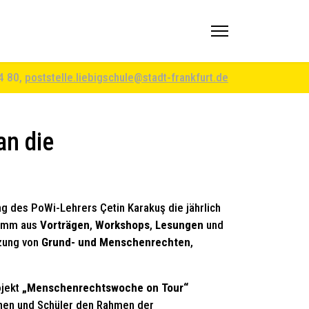
94 80,
poststelle.liebigschule@stadt-frankfurt.de
an die
ung des PoWi-Lehrers Çetin Karakuş die jährlich
ramm aus
Vorträgen
,
Workshops
,
Lesungen
und
tzung von
Grund- und Menschenrechten
,
ojekt
„Menschenrechtswoche on Tour“
nnen und Schüler den Rahmen der