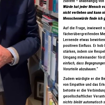
zusteht – unabhängig von
Würde hat jeder Mensch vo
nicht verliehen und kann n
Menschenwürde finde ich g
Auf die Frage, inwieweit 
fächerübergreifenden Me
Lernende etwas bewirken 
positiven Einfluss. Er hob
stärken, indem sie Respe
Umgang miteinander förd
einfach, dass Begegnungen
Vorurteile abzubauen.“
Zudem würdigte er die Bed
von Empathie und das Er
betonte er die Verbindu
gesellschaftlicher Veran
nichts bleibt automatisch s