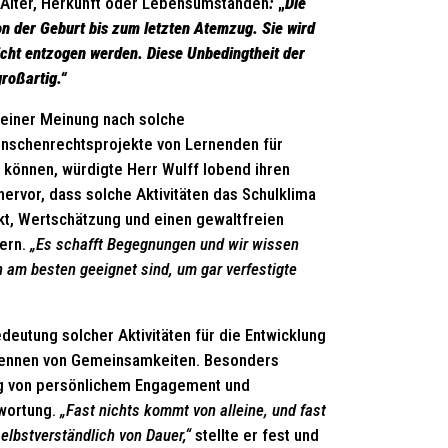
 Alter, Herkunft oder Lebensumständen
:
„
Die
n der Geburt bis zum letzten Atemzug. Sie wird
icht entzogen werden. Diese Unbedingtheit der
roßartig.“
seiner Meinung nach solche
nschenrechtsprojekte von Lernenden für
können, würdigte Herr Wulff lobend ihren
 hervor, dass solche Aktivitäten das Schulklima
kt, Wertschätzung und einen gewaltfreien
ern.
„Es schafft Begegnungen und wir wissen
 am besten geeignet sind, um gar verfestigte
eutung solcher Aktivitäten für die Entwicklung
kennen von Gemeinsamkeiten. Besonders
ng von persönlichem Engagement und
twortung.
„Fast nichts kommt von alleine, und fast
elbstverständlich von Dauer,“
stellte er fest und