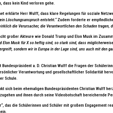
, dass kein Kind verloren gehe.
et erklärte Herr Wulff, dass klare Regelungen für soziale Netz
 ein Löschungsanspruch entsteht.“
Zudem forderte er empfindlich
rklich die Verursacher, die Verantwortlichen den Schaden tragen, d
acht großer Akteure wie Donald Trump und Elon Musk im Zusamm
lon Musk für X so heftig sind, so stark sind, dass möglicherweise di
bergreift, sondern wir in Europa in der Lage sind, uns auch mit den
st Bundespräsident a. D. Christian Wulff die Fragen der Schülerin
rsönlicher Verantwortung und gesellschaftlicher Solidarität hervo
er Schule.
t sich beim ehemaligen Bundespräsidenten Christian Wulff herzl
nzugehen und ihnen durch seine Videobotschaft bereichernde Pers
, das die Schülerinnen und Schüler mit großem Engagement reali
ein.