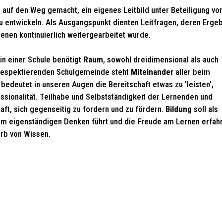
3 auf den Weg gemacht, ein eigenes Leitbild unter Beteiligung vo
zu entwickeln. Als Ausgangspunkt dienten Leitfragen, deren Erge
enen kontinuierlich weitergearbeitet wurde.
n einer Schule benötigt
Raum
, sowohl dreidimensional als auch
ch respektierenden Schulgemeinde steht
Miteinander
aller beim
t
bedeutet in unseren Augen die Bereitschaft etwas zu 'leisten',
sionalität. Teilhabe und Selbstständigkeit der Lernenden und
ft, sich gegenseitig zu fordern und zu fördern.
Bildung
soll als
um eigenständigen Denken führt und die Freude am Lernen erfah
erb von Wissen.