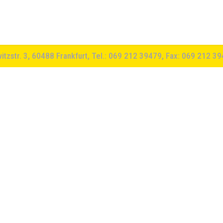
witzstr. 3, 60488 Frankfurt, Tel.: 069 212 39479, Fax: 069 212 3