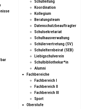
Schulleitung
n
Koordination
bnisse
Kollegium
Beratungsteam
Datenschutzbeauftragter
Schulsekretariat
Schulhausverwaltung
Schülervertretung (SV)
Schulelternbeirat (SEB)
Liebigschulverein
rbar
Schulbibliothekar*in
Alumni
Fachbereiche
Fachbereich I
Fachbereich II
Fachbereich III
Sport
Oberstufe