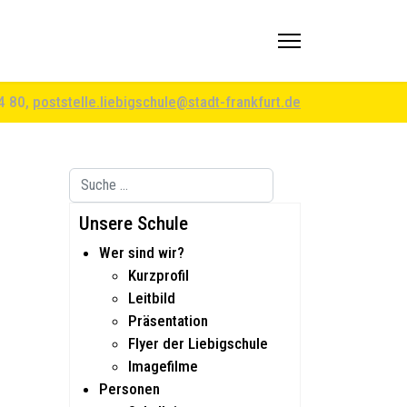
94 80,
poststelle.liebigschule@stadt-frankfurt.de
Suchen
Type 2 or more characters for results.
Unsere Schule
Wer sind wir?
Kurzprofil
Leitbild
Präsentation
Flyer der Liebigschule
Imagefilme
Personen