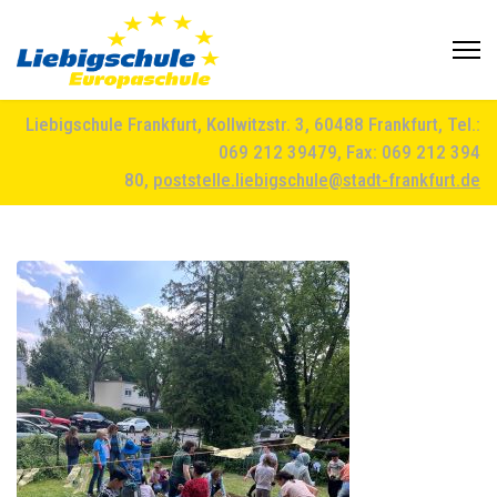
Liebigschule Frankfurt, Kollwitzstr. 3, 60488 Frankfurt, Tel.:
069 212 39479, Fax: 069 212 394
80,
poststelle.liebigschule@stadt-frankfurt.de