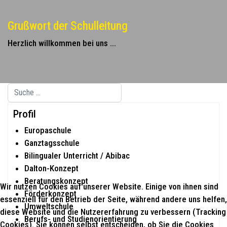
Grußwort der Schulleitung
Herzlich willkommen bei uns ...
Suchen
Type 2 or more characters for results.
Profil
Europaschule
Ganztagsschule
Bilingualer Unterricht / Abibac
Dalton-Konzept
Beratungskonzept
Wir nutzen Cookies auf unserer Website. Einige von ihnen sind
Förderkonzept
essenziell für den Betrieb der Seite, während andere uns helfen,
Umweltschule
diese Website und die Nutzererfahrung zu verbessern (Tracking
Berufs- und Studienorientierung
Cookies). Sie können selbst entscheiden, ob Sie die Cookies