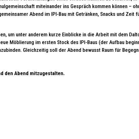
Schulgemeinschaft miteinander ins Gespräch kommen können – oh
 gemeinsamer Abend im IPI-Bau mit Getränken, Snacks und Zeit f
zen, um unter anderem kurze Einblicke in die Arbeit mit dem Dalt
neue Möblierung im ersten Stock des IPI-Baus (der Aufbau begin
inzubinden. Gleichzeitig soll der Abend bewusst Raum für Begeg
 und den Abend mitzugestalten.