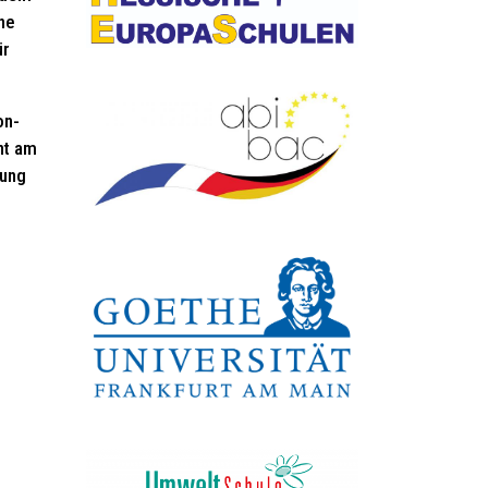
ne
ür
on-
nt am
nung