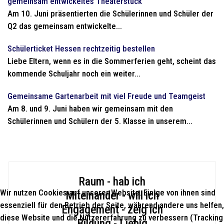
gemeinsam entwickeltes Theaterstück
Am 10. Juni präsentierten die Schülerinnen und Schüler der
Q2 das gemeinsam entwickelte...
Schülerticket Hessen rechtzeitig bestellen
Liebe Eltern, wenn es in die Sommerferien geht, scheint das
kommende Schuljahr noch ein weiter...
Gemeinsame Gartenarbeit mit viel Freude und Teamgeist
Am 8. und 9. Juni haben wir gemeinsam mit den
Schülerinnen und Schülern der 5. Klasse in unserem...
Raum - hab ich
Wir nutzen Cookies auf unserer Website. Einige von ihnen sind
Miteinander - will ich
essenziell für den Betrieb der Seite, während andere uns helfen,
Engagement - zeig ich
diese Website und die Nutzererfahrung zu verbessern (Tracking
Bildung - Liebig