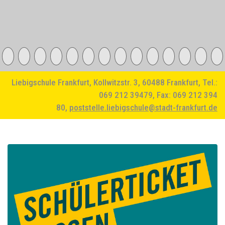
Liebigschule Frankfurt, Kollwitzstr. 3, 60488 Frankfurt, Tel.:
069 212 39479, Fax: 069 212 394
80,
poststelle.liebigschule@stadt-frankfurt.de