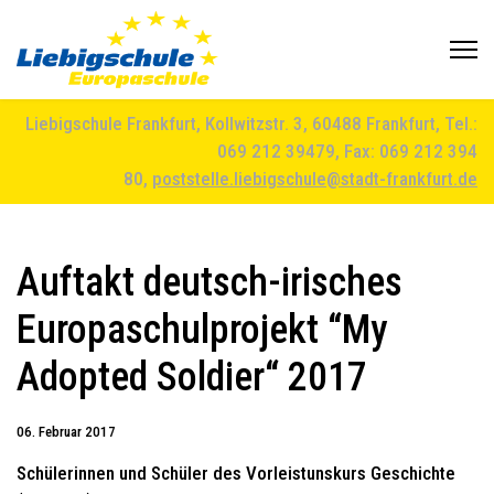
Liebigschule Frankfurt, Kollwitzstr. 3, 60488 Frankfurt, Tel.:
069 212 39479, Fax: 069 212 394
80,
poststelle.liebigschule@stadt-frankfurt.de
Auftakt deutsch-irisches
Europaschulprojekt “My
Adopted Soldier“ 2017
06. Februar 2017
Schülerinnen und Schüler des Vorleistunskurs Geschichte