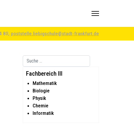
94 80,
poststelle.liebigschule@stadt-frankfurt.de
Suchen
Type 2 or more characters for results.
Fachbereich III
Mathematik
Biologie
Physik
Chemie
Informatik