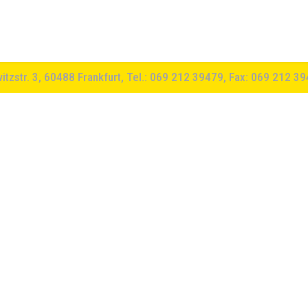
witzstr. 3, 60488 Frankfurt, Tel.: 069 212 39479, Fax: 069 212 3