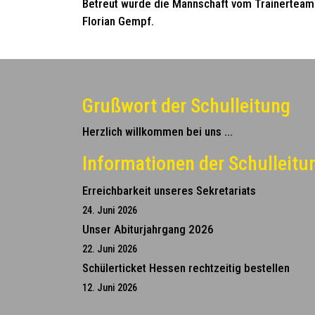
Betreut wurde die Mannschaft vom Trainerteam 
Florian Gempf.
Grußwort der Schulleitung
Herzlich willkommen bei uns ...
Informationen der Schulleitu
Erreichbarkeit unseres Sekretariats
24. Juni 2026
Unser Abiturjahrgang 2026
22. Juni 2026
Schülerticket Hessen rechtzeitig bestellen
12. Juni 2026