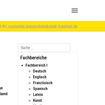
94 80,
poststelle.liebigschule@stadt-frankfurt.de
Suchen
Type 2 or more characters for results.
Fachbereiche
Fachbereich I
Deutsch
Englisch
Französisch
ge
Spanisch
damit
Latein
Kunst