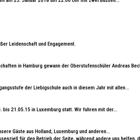
ren am 25. Januar 2018 um 22.00 Uhr mit zwei Bussen...
roßer Leidenschaft und Engagement.
haften in Hamburg gewann der Oberstufenschüler Andreas Bech
gangsstufe der Liebigschule auch in diesem Jahr mit allen...
bis 21.05.15 in Luxemburg statt. Wir fuhren mit der...
nsere Gäste aus Holland, Luxemburg und anderen...
ssenziell für den Betrieb der Seite, während andere uns helfen,