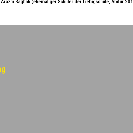
Arazm Saghafi (ehemaliger Schüler der Liebigschule, Abitur 20
ng