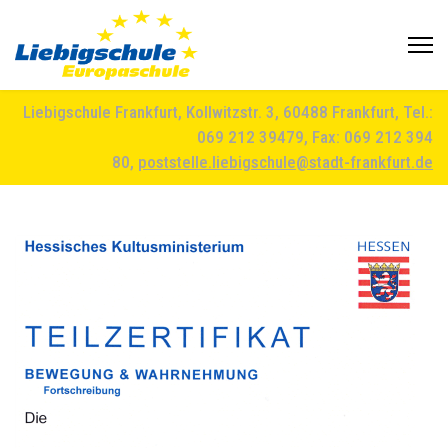
Liebigschule Frankfurt, Kollwitzstr. 3, 60488 Frankfurt, Tel.:
069 212 39479, Fax: 069 212 394
80,
poststelle.liebigschule@stadt-frankfurt.de